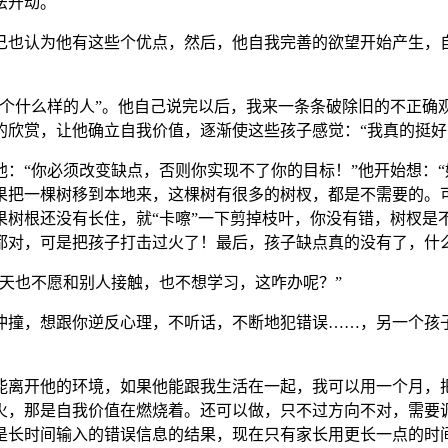
法开动。
己也认为他有这些个优点，然后，他自我完善的欲望开始产生，
一个什么样的人”。他自己说完以后，我来一条条破除旧的不正确
欣赏，让他确立自我价值，逐渐使这些孩子感觉：“我真的挺好
：“你必须改变缺点，否则你实现不了你的目标！”他开始想：“
果把一棵树移到本地来，这棵树有很多的树杈，都是不需要的。
果树根还没有长住，就“卡嚓”一下剪掉枝叶，你没有错，树杈是
都对，可是把孩子打击过火了！最后，孩子缺点真的没有了，什
天也不愿和别人接触，也不想学习，这咋办呢？”
冲撞，想跟你逆反心理，不听话，不断地犯错误……，另一个孩子
能离开他的环境，如果他能跟我生活在一起，我可以用一个月，
火，那是自我价值在燃烧着。还可以做，只不过方向不对，需要
是长时间输入的错误信息的结果，现在只有家长用更长一点的时