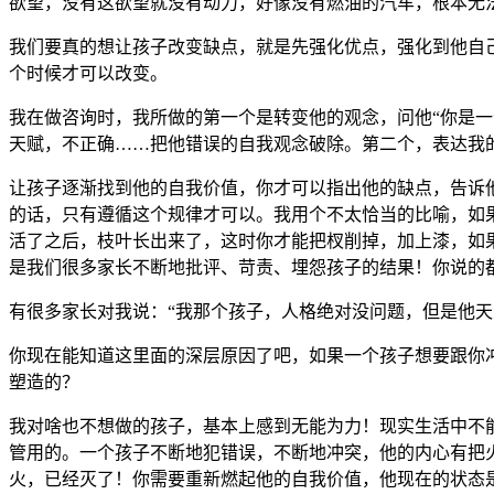
欲望，没有这欲望就没有动力，好像没有燃油的汽车，根本无
我们要真的想让孩子改变缺点，就是先强化优点，强化到他自
个时候才可以改变。
我在做咨询时，我所做的第一个是转变他的观念，问他“你是
天赋，不正确……把他错误的自我观念破除。第二个，表达我的
让孩子逐渐找到他的自我价值，你才可以指出他的缺点，告诉他
的话，只有遵循这个规律才可以。我用个不太恰当的比喻，如
活了之后，枝叶长出来了，这时你才能把杈削掉，加上漆，如
是我们很多家长不断地批评、苛责、埋怨孩子的结果！你说的
有很多家长对我说：“我那个孩子，人格绝对没问题，但是他天
你现在能知道这里面的深层原因了吧，如果一个孩子想要跟你
塑造的？
我对啥也不想做的孩子，基本上感到无能为力！现实生活中不
管用的。一个孩子不断地犯错误，不断地冲突，他的内心有把
火，已经灭了！你需要重新燃起他的自我价值，他现在的状态